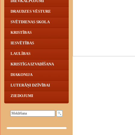
DIEVKALPOJUMI
DRAUDZES VĒSTURE
SVĒTDIENAS SKOLA
KRISTĪBAS
IESVĒTĪBAS
LAULĪBAS
KRISTĪGA IZVADĪŠANA
DIAKONIJA
LUTERĀŅI DZĪVĪBAI
ZIEDOJUMI